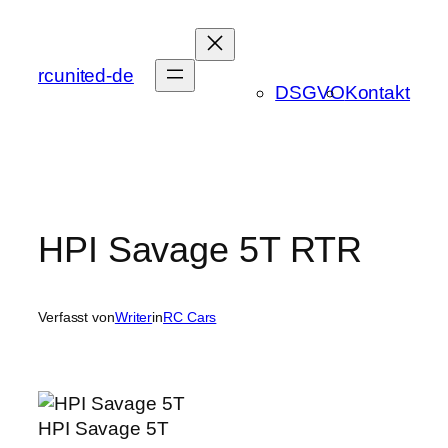
Zum
Inhalt
springen
rcunited-de
DSGVO
Kontakt
HPI Savage 5T RTR
Verfasst von
Writer
in
RC Cars
HPI Savage 5T