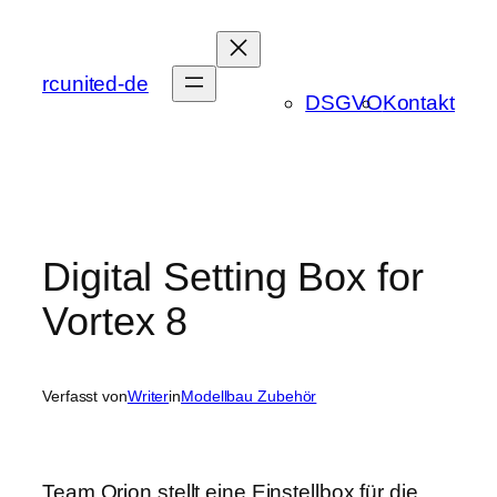
Zum
Inhalt
springen
rcunited-de
DSGVO
Kontakt
Digital Setting Box for
Vortex 8
Verfasst von
Writer
in
Modellbau Zubehör
Team Orion stellt eine Einstellbox für die