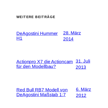
WEITERE BEITRÄGE
28. März
DeAgostini Hummer
H1
2014
31. Juli
Actionpro X7 die Actioncam
für den Modellbau?
2013
6. März
Red Bull RB7 Modell von
DeAgostini Maßstab 1:7
2012