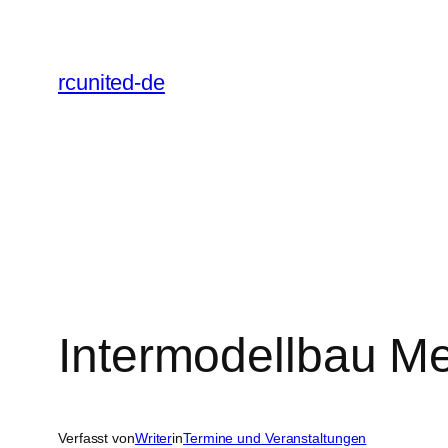
Zum
Inhalt
springen
rcunited-de
Intermodellbau M
Verfasst von
Writer
in
Termine und Veranstaltungen