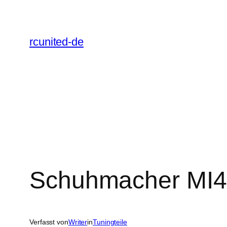
Zum
Inhalt
springen
rcunited-de
Schuhmacher MI4
Verfasst von
Writer
in
Tuningteile