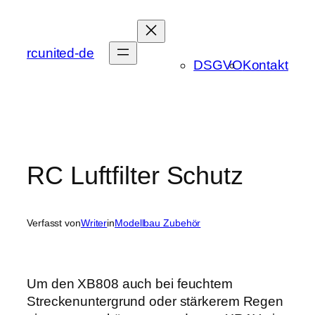
Zum
Inhalt
springen
rcunited-de
DSGVO
Kontakt
RC Luftfilter Schutz
Verfasst von
Writer
in
Modellbau Zubehör
Um den XB808 auch bei feuchtem
Streckenuntergrund oder stärkerem Regen