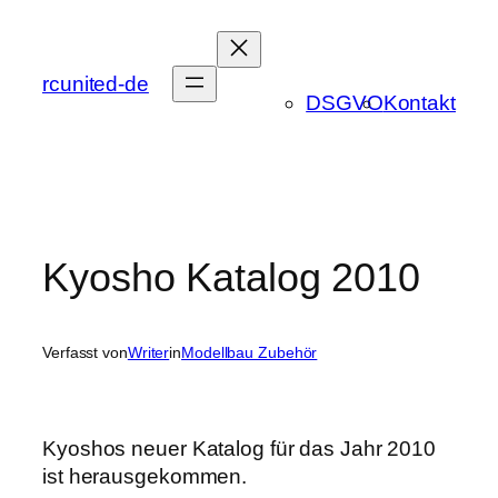
Zum
Inhalt
springen
rcunited-de
DSGVO
Kontakt
Kyosho Katalog 2010
Verfasst von
Writer
in
Modellbau Zubehör
Kyoshos neuer Katalog für das Jahr 2010
ist herausgekommen.