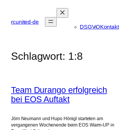
Zum
Inhalt
springen
rcunited-de
DSGVO
Kontakt
Schlagwort:
1:8
Team Durango erfolgreich
bei EOS Auftakt
Jörn Neumann und Hupo Hönigl starteten am
vergangenen Wochenende beim EOS Warm-UP in