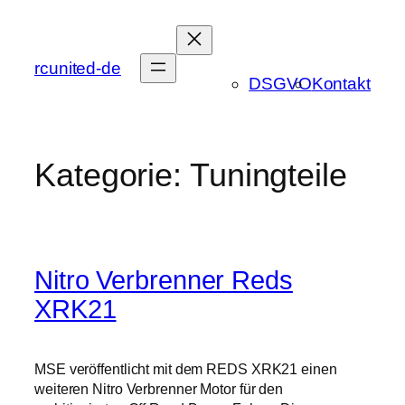
Zum
Inhalt
springen
rcunited-de
DSGVO
Kontakt
Kategorie:
Tuningteile
Nitro Verbrenner Reds
XRK21
MSE veröffentlicht mit dem REDS XRK21 einen
weiteren Nitro Verbrenner Motor für den